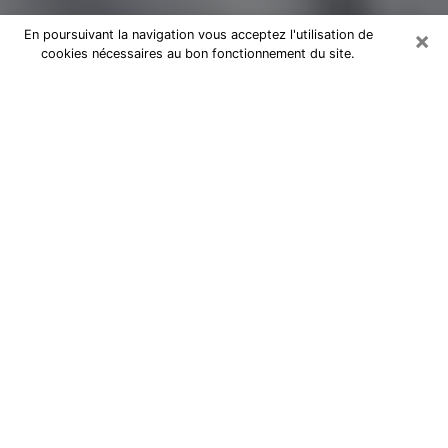
×
En poursuivant la navigation vous acceptez l'utilisation de
cookies nécessaires au bon fonctionnement du site.
Magnétiseur par téléphone à Gaillac
Je suis un
magnétiseur professionnel à Albi
depuis des
années et j’utilise mes dons naturels et mon