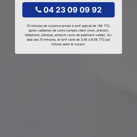
04 23 09 09 92
10 minutes de voyance privée à tarif spécial de 15€ TTC,
après validation de votre compte client (nom, prénom,
téléphone, adresse, email et carte de paiement valide). Au-
delà des 10 minutes, le tarif varie de 3,5€ à 9,5€ TTC par
minute selon le voyant.