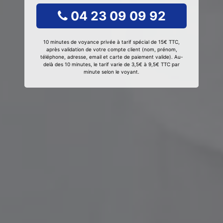
04 23 09 09 92
10 minutes de voyance privée à tarif spécial de 15€ TTC,
après validation de votre compte client (nom, prénom,
téléphone, adresse, email et carte de paiement valide). Au-
delà des 10 minutes, le tarif varie de 3,5€ à 9,5€ TTC par
minute selon le voyant.