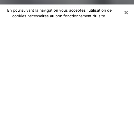
×
En poursuivant la navigation vous acceptez l'utilisation de
cookies nécessaires au bon fonctionnement du site.
Magnétiseur par téléphone à Angers
Je suis un
magnétiseur professionnel à Angers
depuis
des années et j’utilise mes dons naturels et mon