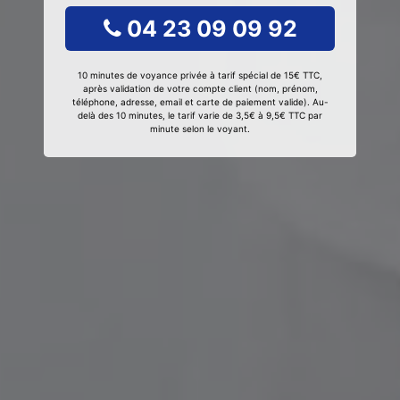
04 23 09 09 92
10 minutes de voyance privée à tarif spécial de 15€ TTC,
après validation de votre compte client (nom, prénom,
téléphone, adresse, email et carte de paiement valide). Au-
delà des 10 minutes, le tarif varie de 3,5€ à 9,5€ TTC par
minute selon le voyant.