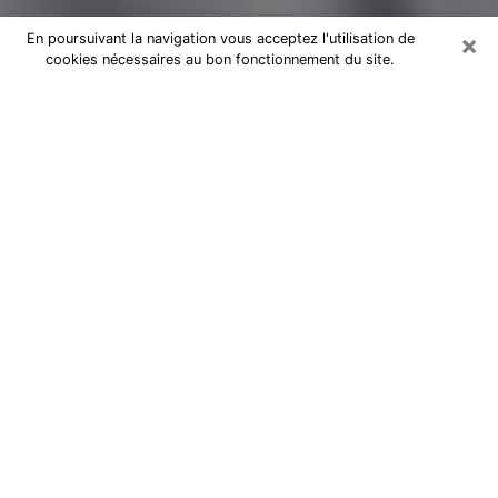
×
En poursuivant la navigation vous acceptez l'utilisation de
cookies nécessaires au bon fonctionnement du site.
Magnétiseur par téléphone à Massy
Je suis un
magnétiseur professionnel à Évry
depuis
des années et j’utilise mes dons naturels et mon