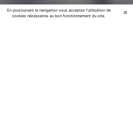
×
En poursuivant la navigation vous acceptez l'utilisation de
cookies nécessaires au bon fonctionnement du site.
Magnétiseur par téléphone à Millau
Je suis un
magnétiseur professionnel à Rodez
depuis
des années et j’utilise mes dons naturels et mon