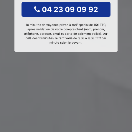
04 23 09 09 92
10 minutes de voyance privée à tarif spécial de 15€ TTC,
après validation de votre compte client (nom, prénom,
téléphone, adresse, email et carte de paiement valide). Au-
delà des 10 minutes, le tarif varie de 3,5€ à 9,5€ TTC par
minute selon le voyant.