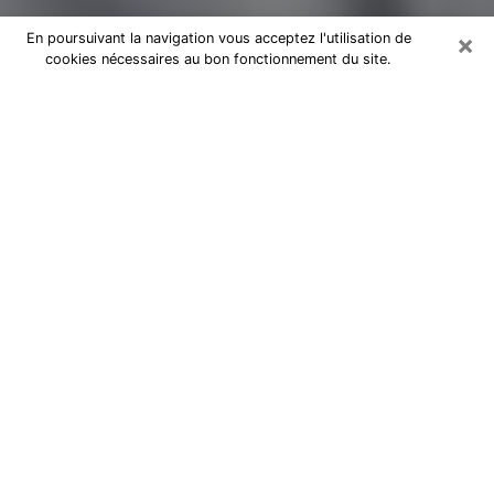
×
En poursuivant la navigation vous acceptez l'utilisation de
cookies nécessaires au bon fonctionnement du site.
Magnétiseur par téléphone à Stains
Je suis un
magnétiseur professionnel à Saint-Denis
depuis des années et j’utilise mes dons naturels et mon