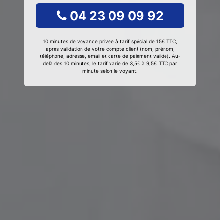
04 23 09 09 92
10 minutes de voyance privée à tarif spécial de 15€ TTC,
après validation de votre compte client (nom, prénom,
téléphone, adresse, email et carte de paiement valide). Au-
delà des 10 minutes, le tarif varie de 3,5€ à 9,5€ TTC par
minute selon le voyant.