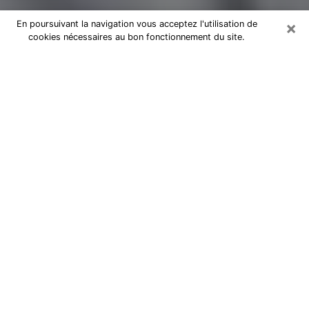
×
En poursuivant la navigation vous acceptez l'utilisation de
cookies nécessaires au bon fonctionnement du site.
Magnétiseur par téléphone à Drancy
Je suis un
magnétiseur professionnel à Saint-Denis
depuis des années et j’utilise mes dons naturels et mon