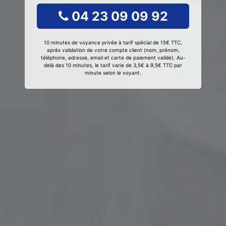
04 23 09 09 92
10 minutes de voyance privée à tarif spécial de 15€ TTC,
après validation de votre compte client (nom, prénom,
téléphone, adresse, email et carte de paiement valide). Au-
delà des 10 minutes, le tarif varie de 3,5€ à 9,5€ TTC par
minute selon le voyant.