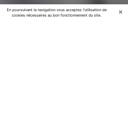
×
En poursuivant la navigation vous acceptez l'utilisation de
cookies nécessaires au bon fonctionnement du site.
Magnétiseur par téléphone à Hem
Je suis un
magnétiseur professionnel à Lille
depuis des
années et j’utilise mes dons naturels et mon