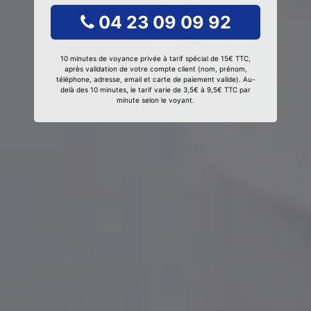
04 23 09 09 92
10 minutes de voyance privée à tarif spécial de 15€ TTC,
après validation de votre compte client (nom, prénom,
téléphone, adresse, email et carte de paiement valide). Au-
delà des 10 minutes, le tarif varie de 3,5€ à 9,5€ TTC par
minute selon le voyant.