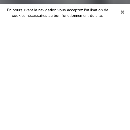
×
En poursuivant la navigation vous acceptez l'utilisation de
cookies nécessaires au bon fonctionnement du site.
Magnétiseur par téléphone à Istres
Je suis un
magnétiseur professionnel à Marseille
depuis des années et j’utilise mes dons naturels et mon